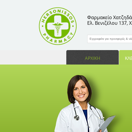
Φαρμακείο Χατζηδάκ
facebook
pinterest
instagram
Twitter
vkontakte
Ελ. Βενιζέλου 137,
ΑΡΧΙΚΗ
ΚΛΕ