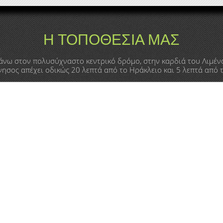
Η ΤΟΠΟΘΕΣΙΑ ΜΑΣ
άνω στον πολυσύχναστο κεντρικό δρόμο, στην καρδιά του Λιμέν
ησος απέχει οδικώς 20 λεπτά από το Ηράκλειο και 5 λεπτά από 