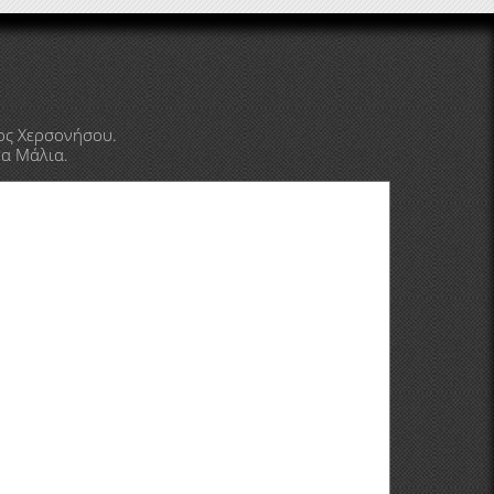
ος Χερσονήσου.
τα Μάλια.