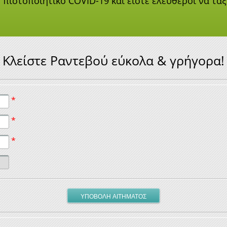
πιστοποιητικό COVID-19 και είστε ελεύθεροι να τα
Κλείστε Ραντεβού εύκολα & γρήγορα!
*
*
*