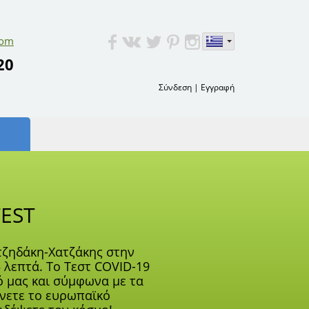
com
20
Σύνδεση
|
Εγγραφή
TEST
ατζηδάκη-Χατζάκης στην
 λεπτά. Το Τεστ COVID-19
ό μας και σύμφωνα με τα
άνετε το ευρωπαϊκό