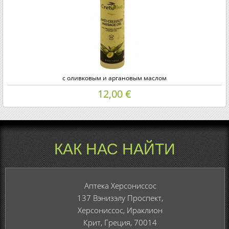
с оливковым и аргановым маслом
12,00 €
КАК НАС НАЙТИ
Мы находимся на главной дороге, в самом сердце Херсониссос.
Херсониссос находится в 20 минутах езды от Ираклиона и в 5 минутах езды
от Малии.
Аптека Херсониссос
137 Вэнизэлу Проспект,
Херсониссос, Ираклион
Крит, Греция, 70014