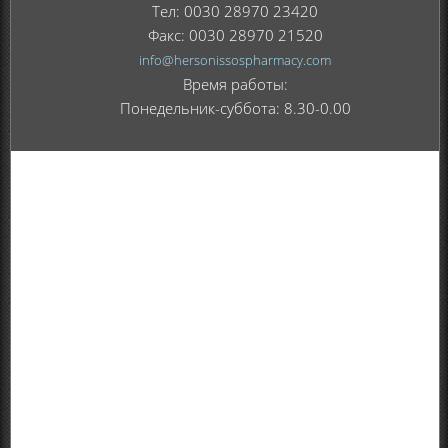
Тел: 0030 28970 23420
Факс: 0030 28970 21520
info@hersonissospharmacy.com
Время работы:
Понедельник-суббота: 8.30-0.00