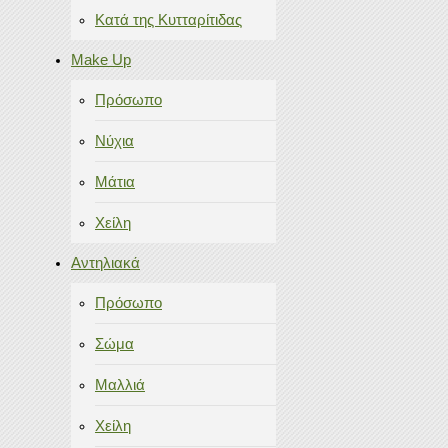
Κατά της Κυτταρίτιδας
Make Up
Πρόσωπο
Νύχια
Μάτια
Χείλη
Αντηλιακά
Πρόσωπο
Σώμα
Μαλλιά
Χείλη