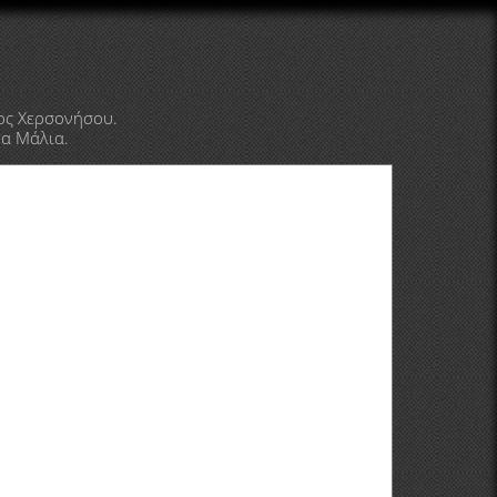
ος Χερσονήσου.
τα Μάλια.