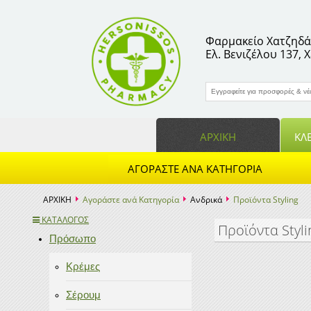
Φαρμακείο Χατζηδάκ
facebook
pinterest
instagram
Twitter
vkontakte
Ελ. Βενιζέλου 137,
ΑΡΧΙΚΗ
ΚΛΕ
ΑΓΟΡΆΣΤΕ ΑΝΆ ΚΑΤΗΓΟΡΊΑ
ΑΡΧΙΚΗ
Αγοράστε ανά Κατηγορία
Ανδρικά
Προϊόντα Styling
ΚΑΤΑΛΟΓΟΣ
Προϊόντα Styli
Πρόσωπο
Κρέμες
Σέρουμ