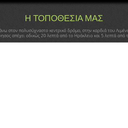
Η ΤΟΠΟΘΕΣΙΑ ΜΑΣ
άνω στον πολυσύχναστο κεντρικό δρόμο, στην καρδιά του Λιμέν
ησος απέχει οδικώς 20 λεπτά από το Ηράκλειο και 5 λεπτά από 