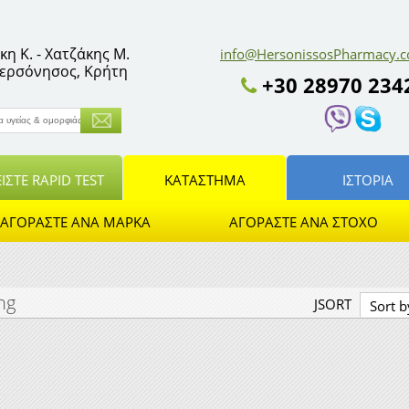
η Κ. - Χατζάκης Μ.
info@HersonissosPharmacy.
 Χερσόνησος, Κρήτη
+30 28970 234
ΙΣΤΕ RAPID TEST
ΚΑΤΆΣΤΗΜΑ
ΙΣΤΟΡΙΑ
ΑΓΟΡΆΣΤΕ ΑΝΆ ΜΆΡΚΑ
ΑΓΟΡΆΣΤΕ ΑΝΆ ΣΤΌΧΟ
ng
JSORT
Sort b