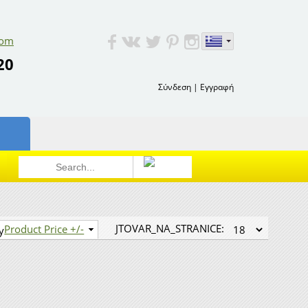
com
20
Σύνδεση
|
Εγγραφή
JTOVAR_NA_STRANICE:
Product Price +/-
y