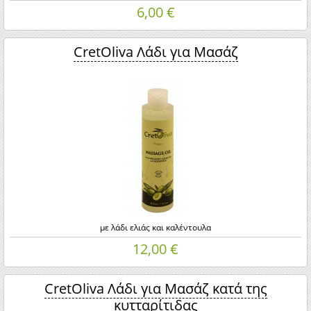
6,00 €
CretOliva Λάδι για Μασάζ
με λάδι ελιάς και καλέντουλα
12,00 €
CretOliva Λάδι για Μασάζ κατά της
κυτταρίτιδας