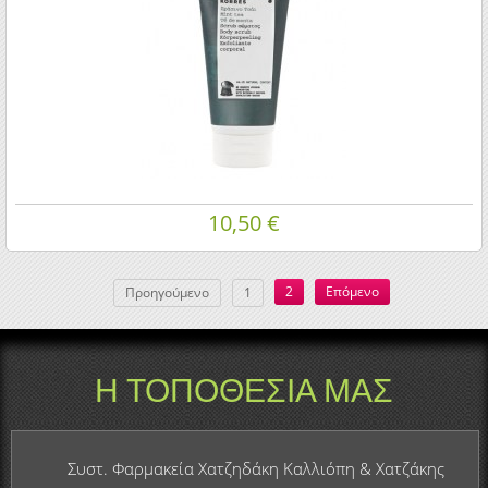
10,50 €
2
Επόμενο
Προηγούμενο
1
Η ΤΟΠΟΘΕΣΙΑ ΜΑΣ
Βρισκόμαστε πάνω στον πολυσύχναστο κεντρικό δρόμο, στην καρδιά του
Λιμένος Χερσονήσου.
Η Χερσόνησος απέχει οδικώς 20 λεπτά από το Ηράκλειο και 5 λεπτά από τα
Συστ. Φαρμακεία Χατζηδάκη Καλλιόπη & Χατζάκης
Μάλια.