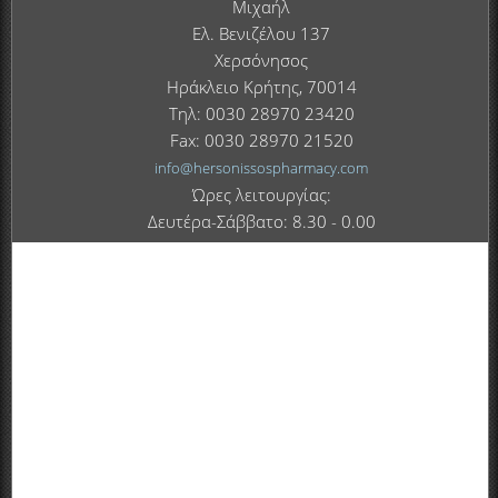
Μιχαήλ
Ελ. Βενιζέλου 137
Χερσόνησος
Ηράκλειο Κρήτης, 70014
Τηλ: 0030 28970 23420
Fax: 0030 28970 21520
info@hersonissospharmacy.com
Ώρες λειτουργίας:
Δευτέρα-Σάββατο: 8.30 - 0.00